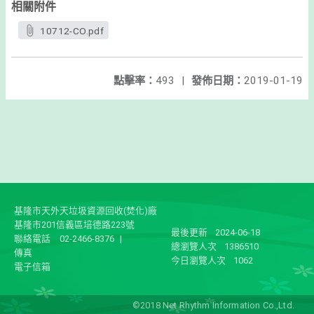
相關附件
10712-CO.pdf
點擊率：
493
|
發佈日期：
2019-01-19
基隆市天外天垃圾資源回收(焚化)廠
基隆市201信義區培德路223號
最後更新
2024-06-18
聯絡電話
02-2466-8376
|
總瀏覽人次
1386510
傳真
今日瀏覽人次
1062
電子信箱
©2018 Net Rhythm Information Co.,Ltd.