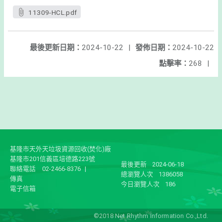
11309-HCL.pdf
最後更新日期：
2024-10-22
|
發佈日期：
2024-10-22
點擊率：
268
|
基隆市天外天垃圾資源回收(焚化)廠
基隆市201信義區培德路223號
最後更新
2024-06-18
聯絡電話
02-2466-8376
|
總瀏覽人次
1386058
傳真
今日瀏覽人次
186
電子信箱
©2018 Net Rhythm Information Co.,Ltd.