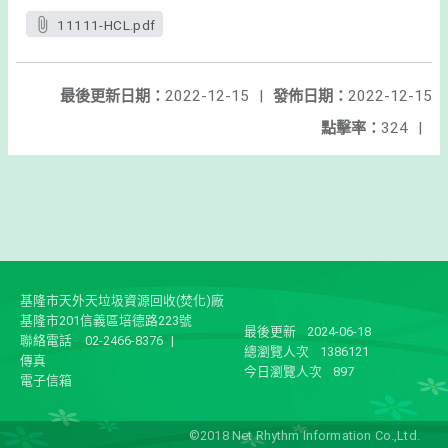
11111-HCL.pdf
最後更新日期：
2022-12-15
|
發佈日期：
2022-12-15
點擊率：
324
|
基隆市天外天垃圾資源回收(焚化)廠
基隆市201信義區培德路223號
最後更新
2024-06-18
聯絡電話
02-2466-8376
|
總瀏覽人次
1386121
傳真
今日瀏覽人次
897
電子信箱
©2018 Net Rhythm Information Co.,Ltd.