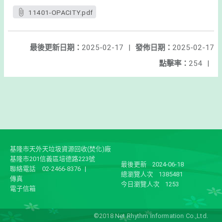
11401-OPACITY.pdf
最後更新日期：
2025-02-17
|
發佈日期：
2025-02-17
點擊率：
254
|
基隆市天外天垃圾資源回收(焚化)廠
基隆市201信義區培德路223號
最後更新
2024-06-18
聯絡電話
02-2466-8376
|
總瀏覽人次
1385481
傳真
今日瀏覽人次
1253
電子信箱
©2018 Net Rhythm Information Co.,Ltd.