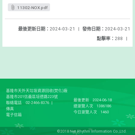
11302-NOX.pdf
最後更新日期：
2024-03-21
|
發佈日期：
2024-03-21
點擊率：
288
|
基隆市天外天垃圾資源回收(焚化)廠
基隆市201信義區培德路223號
最後更新
2024-06-18
聯絡電話
02-2466-8376
|
總瀏覽人次
1386186
傳真
今日瀏覽人次
1460
電子信箱
©2018 Net Rhythm Information Co.,Ltd.