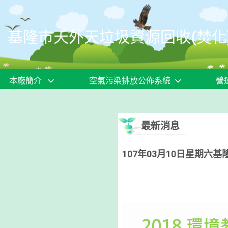
移至網頁之主要內容區位置
基隆市天外天垃圾資源回收(焚化
本廠簡介
空氣污染排放公佈系統
營
:::
最新消息
107年03月10日星期六