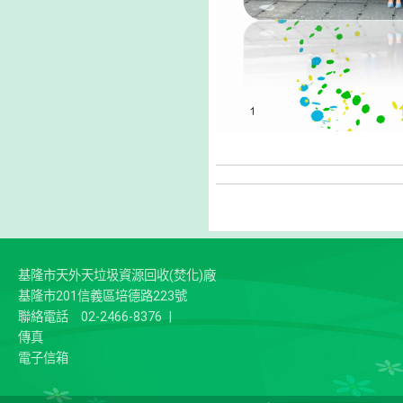
基隆市天外天垃圾資源回收(焚化)廠
基隆市201信義區培德路223號
聯絡電話
02-2466-8376
|
傳真
電子信箱