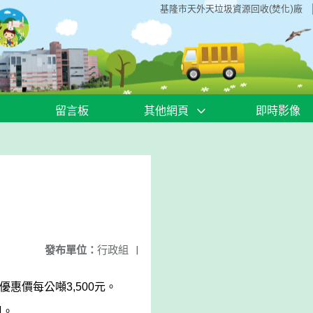
基隆市天外天垃圾資源回收(焚化)廠
留言板
其他網頁
即時影像
發布單位：
行政組
|
優惠價每公噸3,500元。
姐。