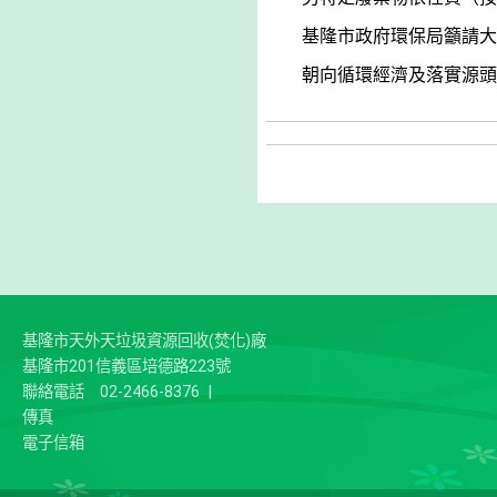
基隆市政府環保局籲請大
朝向循環經濟及落實源頭
基隆市天外天垃圾資源回收(焚化)廠
基隆市201信義區培德路223號
聯絡電話
02-2466-8376
|
傳真
電子信箱