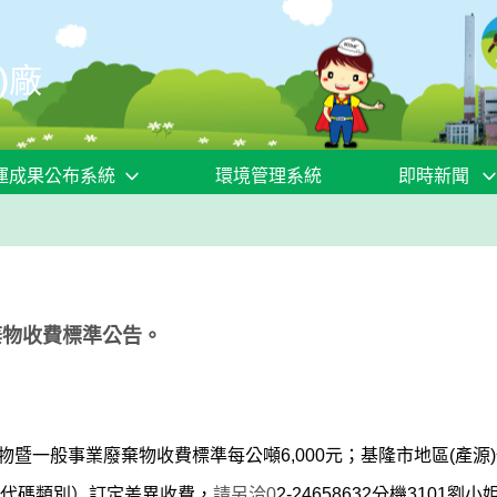
)廠
運成果公布系統
環境管理系統
即時新聞
棄物收費標準公告。
物暨一般事業廢棄物收費標準每公噸6,000元；基隆市地區(產源)
代碼類別）訂定差異收費，
請另洽0
2-24658632
分機3101劉小