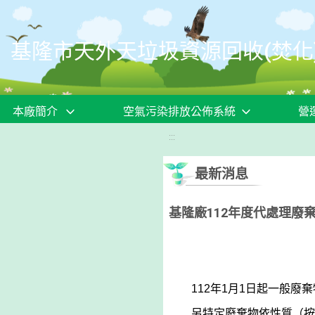
移至網頁之主要內容區位置
基隆市天外天垃圾資源回收(焚化
本廠簡介
空氣污染排放公佈系統
營
:::
最新消息
基隆廠112年度代處理廢
112
年1月1日起一般廢棄
另特定廢棄物依性質（按