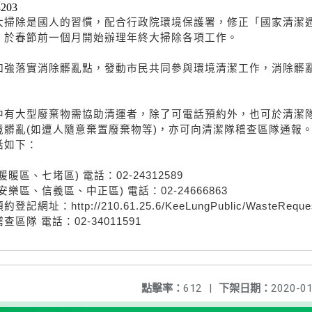
203
大掃除是國人的習慣，配合行政院環境保護署，修正「國家清潔
，於春節前一個月開始辦理年終大掃除各項工作。
加強落實消除髒亂點，發動市民共同參與環境清潔工作，消除髒
中有大型廢棄物需協助清運者，除了可電話預約外，也可於清潔
境髒亂(如遭人隨意棄置廢棄物等)，亦可向清潔隊稽查區隊通報
話如下：
區、七堵區) 電話：02-24312589
區、信義區、中正區) 電話：02-24666863
http://210.61.25.6/KeeLungPublic/WasteReques
隊 電話：02-34011591
點擊率：
612
|
下架日期：
2020-01