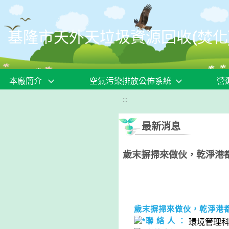
移至網頁之主要內容區位置
基隆市天外天垃圾資源回收(焚化
本廠簡介
空氣污染排放公佈系統
營
:::
最新消息
歲末摒掃來做伙，乾淨港
歲末摒掃來做伙，乾淨港
聯 絡 人 ：
環境管理