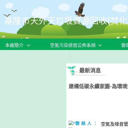
移至網頁之主要內容區位置
基隆市天外天垃圾資源回收(焚化
本廠簡介
空氣污染排放公佈系統
營
:::
最新消息
建構低碳永續家園-為環
聯 絡 人 ：
空氣及噪音