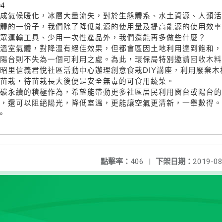
04
成氣候暖化，冰層大量流失，對於生態體系、水土資源、人類活
體的一份子，我們除了降低能源的使用量及提高能源的使用效率
眾運輸工具、少用一次性產品外，我們還能再多做些什麼？
溫室氣體，對降溫有絕佳效果，但都會區因土地利用達到飽和，
陽台則不失為一個可利用之處。為此，環保局特別邀請回收木料
昭里信義君悅社區活動中心辦理創意食栽DIY講座，利用廢棄
苗栽，待苗栽長大後便是安全無毒的可食用蔬菜。
碳永續的積極作為，希望能帶動更多社區居民利用窗台或陽台的
，還可以阻絕陽光，降低室溫，更能讓空氣更清新，一舉數得。
。
點擊率：
406
|
下架日期：
2019-08