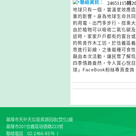
聯絡資訊：
24651115轉2
地球只有一個，當溫室效應造
重的影響。身為地球生命共同
約用電、出門多步行、搭乘大
由於植物可以吸收二氧化碳及
這時，家家戶戶都有的窗台或
的熊肯作木工坊，於信義區義
思進行彩繪，之後栽種可食性
藉由本次活動，讓民眾了解低
四季情趣盎然，令人賞心悅目
球」FaceBook粉絲專頁查詢
基隆市天外天垃圾資源回收(焚化)廠
基隆市201信義區培德路223號
聯絡電話
02-2466-8376
|