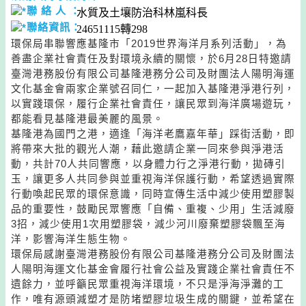
聯 絡 人 ：
水質及土壤防治科林嵐科長
聯絡資訊：
24651115轉298
環保局串聯響應基隆市「2019世界海洋月系列活動」，為
善盡企業社會責任及對環境永續的關懷，於6月28日特邀請
臺灣港務股份有限公司基隆港務分公司及財團法人陽明海運
文化基金會兩家企業號召同仁，一起加入基隆港淨港行列，
以實踐環保，履行企業社會責任，讓民眾到海洋廣場遊玩，
都能看見基隆港最美麗的風景。
基隆港為國門之港，適逢「海洋老鷹嘉年華」踩街活動，即
將帶來大批的觀光人潮，藉此邀請企業一同來參與淨港活
動，共計70人共同響應，以身體力行之淨港行動，拋磚引
玉，讓更多人共同參與並重視海洋保護行動，希望透過實際
行動喚起民眾的環保意識，同時宣傳生活中減少使用塑膠製
品的重要性，鼓勵民眾響應「自備、重複、少用」生活減廢
3招，減少使用1次用塑膠袋，減少河川廢棄塑膠袋飄至海
洋，影響海洋生態生物。
環保局感謝臺灣港務股份有限公司基隆港務分公司及財團法
人陽明海運文化基金會履行社會公益及實踐企業社會責任不
遺餘力，並呼籲民眾重視海洋環境，不只是淨海淨灘的工
作，唯有源頭減塑才是防堵塑膠垃圾生成的關鍵，並希望在