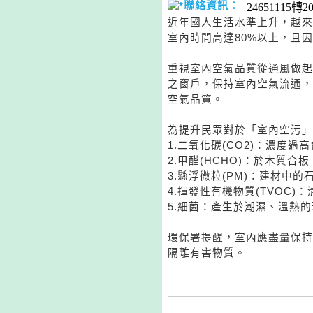
聯絡資訊：
24651115轉2
近年國人生活水準上升，越來
室內時間高達80%以上，且
重視室內空氣品質從通風做起
之窗戶，保持室內空氣流通，
空氣品質。
為提升民眾對於「室內空污」
1.二氧化碳(CO2)：濃度
2.甲醛(HCHO)：於木質
3.懸浮微粒(PM)：建材中
4.揮發性有機物質(TVOC
5.細菌：產生於潮濕、溫熱
環保署提醒，室內應盡量保持
隔離有害物質。