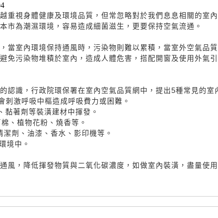
04
越重視身體健康及環境品質，但常忽略對於我們息息相關的室內
因本市為潮濕環境，容易造成細菌滋生，更要保持空氣流通。
，當室內環境保持通風時，污染物則難以累積，當室外空氣品質
避免污染物堆積於室內，造成人體危害，搭配開窗及使用外氣引
的認識，行政院環保署在室內空氣品質網中，提出5種常見的室
過高會刺激呼吸中樞造成呼吸費力或困難。
合板、黏著劑等裝潢建材中揮發。
的石棉、植物花粉、燒香等。
)：清潔劑、油漆、香水、影印機等。
的環境中。
通風，降低揮發物質與二氧化碳濃度，如做室內裝潢，盡量使用