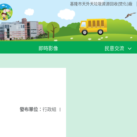
基隆市天外天垃圾資源回收(焚化)廠
即時影像
民意交流
發布單位：
行政組
|