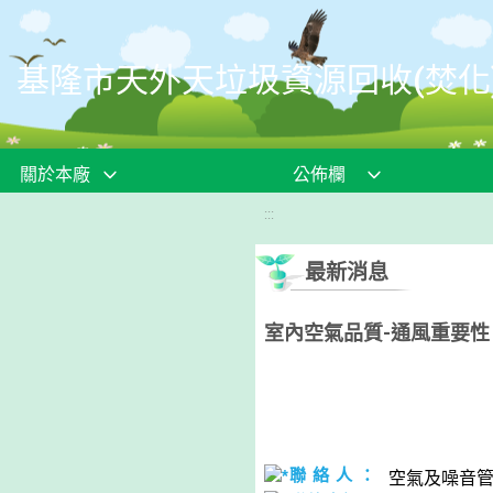
移至網頁之主要內容區位置
基隆市天外天垃圾資源回收(焚化
關於本廠
公佈欄
:::
最新消息
室內空氣品質-通風重要性
聯 絡 人 ：
空氣及噪音