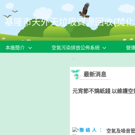
移至網頁之主要內容區位置
基隆市天外天垃圾資源回收(焚化
本廠簡介
空氣污染排放公佈系統
營
:::
最新消息
元宵節不燒紙錢 以維護空
聯 絡 人 ：
空氣及噪音