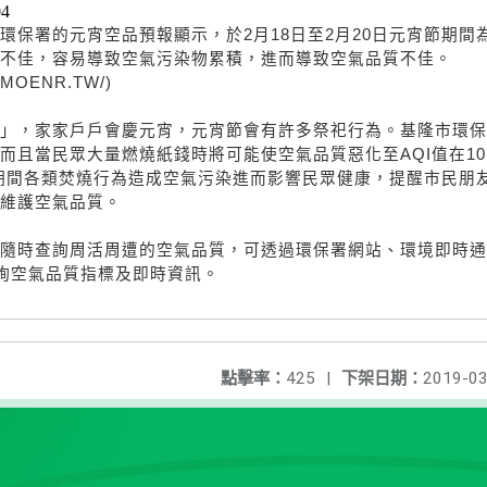
04
環保署的元宵空品預報顯示，於2月18日至2月20日元宵節期間
不佳，容易導致空氣污染物累積，進而導致空氣品質不佳。
m/MOENR.TW/)
」，家家戶戶會慶元宵，元宵節會有許多祭祀行為。基隆市環保
且當民眾大量燃燒紙錢時將可能使空氣品質惡化至AQI值在101
期間各類焚燒行為造成空氣污染進而影響民眾健康，提醒市民朋
維護空氣品質。
隨時查詢周活周遭的空氣品質，可透過環保署網站、環境即時通
v.tw)等查詢空氣品質指標及即時資訊。
點擊率：
425
|
下架日期：
2019-03