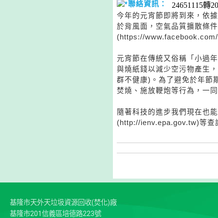
聯絡資訊：
24651115轉2
今年的元宵節即將到來，依據
於背風面，空氣品質擴散條件
(https://www.facebook.co
元宵節在傳統又俗稱「小過年
與燒紙錢以減少空污物產生，而
群不健康)。為了避免於年節
焚燒、施放鞭炮等行為，一同
隨著科技的進步我們現在也能
(http://ienv.epa.go
基隆市天外天垃圾資源回收(焚化)廠
基隆市201信義區培德路223號