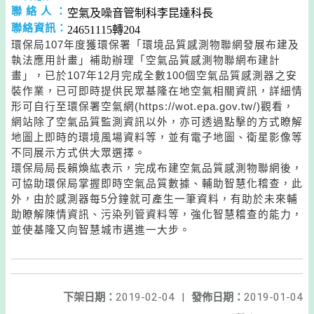
聯 絡 人 ：
空氣及噪音管制科李昆達科長
聯絡資訊：
24651115轉204
環保局107年度獲環保署「環境品質感測物聯網發展布建及
執法應用計畫」補助辦理「空氣品質感測物聯網布建計
畫」，已於107年12月完成全數100個空氣品質感測器之安
裝作業，已可即時提供民眾基隆在地空氣相關資訊，詳細情
形可自行至環保署空氣網(https://wot.epa.gov.tw/)觀看，
網站除了空氣品質監測資訊以外，亦可透過點擊的方式瞭解
地圖上即時的環境風場資料等，並有電子地圖、衛星影像等
不同展示方式供大眾選擇。
環保局局長賴煥紘表示，完成布建空氣品質感測物聯網後，
可協助環保局掌握即時空氣品質數據、輔助智慧化稽查，此
外，由於感測器每5分鐘就可產生一筆資料，有助於未來輔
助瞭解陳情資訊、污染列管資料等，強化智慧稽查的能力，
並使基隆又向智慧城市邁進一大步。
下架日期：
2019-02-04
|
發佈日期：
2019-01-04