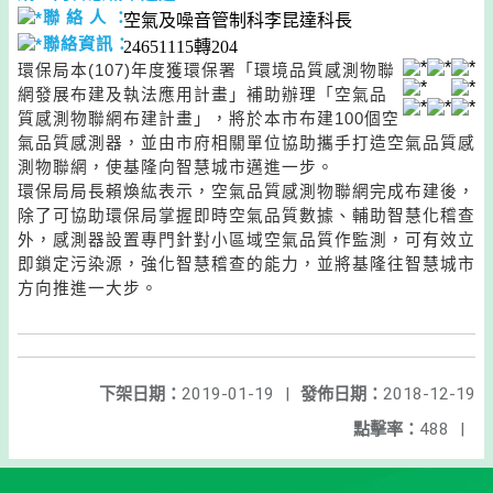
聯 絡 人 ：
空氣及噪音管制科李昆達科長
聯絡資訊：
24651115轉204
環保局本(107)年度獲環保署「環境品質感測物聯
網發展布建及執法應用計畫」補助辦理「空氣品
質感測物聯網布建計畫」，將於本市布建100個空
氣品質感測器，並由市府相關單位協助攜手打造空氣品質感
測物聯網，使基隆向智慧城市邁進一步。
環保局局長賴煥紘表示，空氣品質感測物聯網完成布建後，
除了可協助環保局掌握即時空氣品質數據、輔助智慧化稽查
外，感測器設置專門針對小區域空氣品質作監測，可有效立
即鎖定污染源，強化智慧稽查的能力，並將基隆往智慧城市
方向推進一大步。
下架日期：
2019-01-19
|
發佈日期：
2018-12-19
點擊率：
488
|