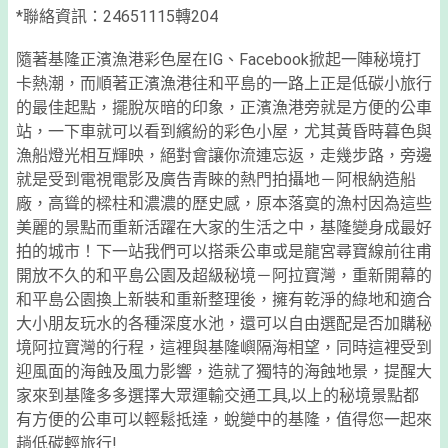
*聯絡資訊：
24651115轉204
隨著基隆正濱漁港彩色屋在IG、Facebook掀起一陣秘境打
卡熱潮，而順著正濱漁港往和平島的一路上正是低碳小旅行
的最佳起點，擺脫灰暗的印象，正濱漁港旁就是方便的公車
站，一下車就可以看到繽紛的彩色小屋，尤其黃昏時暮色與
漁船燈光相互輝映，絕對會讓你流連忘返，走幾步路，旁邊
就是受到電視電影及廣告青睞的熱門拍攝地－阿根納造船
廠，高聳的樑柱和濃濃的歷史感，原本落寞的漁村因為這些
美麗的景點而重新活躍在大家的生活之中，基隆變身成最好
拍的城市！下一站我們可以搭乘公車或是龍宮尋寶線前往甫
開放不久的和平島公園及超級秘境－阿拉寶灣，重新開幕的
和平島公園換上新裝和重新整理後，擁有乾淨的綠地和適合
大小朋友玩水的各種深度水池，還可以自由選配是否加購秘
境阿拉寶灣的行程，這裡與基隆嶼隔海相望，同時這裡受到
迎風面的海蝕及風力影響，造就了獨特的海蝕地景，提醒大
家來到基隆多多選擇大眾運輸交通工具,以上的秘境景點都
有方便的公車可以輕鬆抵達，蛻變中的基隆，值得您一起來
趟低碳輕旅行!