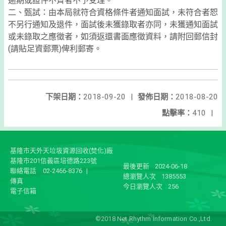
逾期或證件不齊者不予受理。
二、甄試：由本局就符合資格條件者通知面試，未符合者恕
不另行通知及退件，面試後未獲錄取者亦同，未獲通知面試
或未錄取之應徵者，如須返還書面應徵資料，請附回郵信封
(請貼足資郵票)俾利郵寄。
下架日期：
2018-09-20
|
發佈日期：
2018-08-20
點擊率：
410
|
基隆市天外天垃圾資源回收(焚化)廠
基隆市201信義區培德路223號
最後更新
2024-06-18
聯絡電話
02-2466-8376
|
總瀏覽人次
1385553
傳真
今日瀏覽人次
256
電子信箱
©2018 Net Rhythm Information Co.,Ltd.