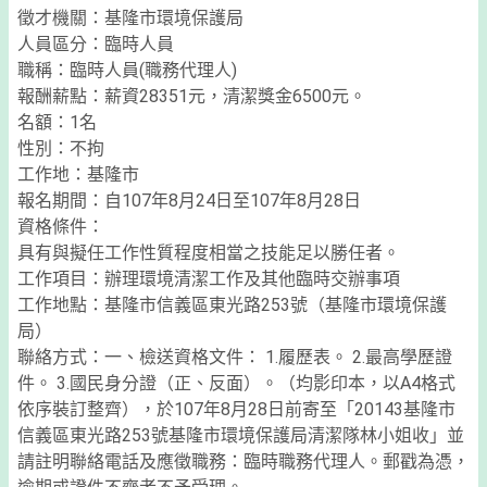
徵才機關：基隆市環境保護局
人員區分：臨時人員
職稱：臨時人員(職務代理人)
報酬薪點：薪資28351元，清潔獎金6500元。
名額：1名
性別：不拘
工作地：基隆市
報名期間：自107年8月24日至107年8月28日
資格條件：
具有與擬任工作性質程度相當之技能足以勝任者。
工作項目：辦理環境清潔工作及其他臨時交辦事項
工作地點：基隆市信義區東光路253號（基隆市環境保護
局）
聯絡方式：一、檢送資格文件： 1.履歷表。 2.最高學歷證
件。 3.國民身分證（正、反面）。（均影印本，以A4格式
依序裝訂整齊），於107年8月28日前寄至「20143基隆市
信義區東光路253號基隆市環境保護局清潔隊林小姐收」並
請註明聯絡電話及應徵職務：臨時職務代理人。郵戳為憑，