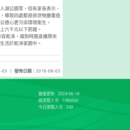
人湖公園等，但有家長表示，
，導致四處都是排泄物嚴重造
乏公德心更污染環境衛生。
以上六千元以下罰鍰。
市容乾淨，遛狗時隨身攜帶夾
民生活於乾淨家園中。
-03
|
發佈日期：
2018-08-03
最後更新
2024-06-18
總瀏覽人次
1386060
今日瀏覽人次
243