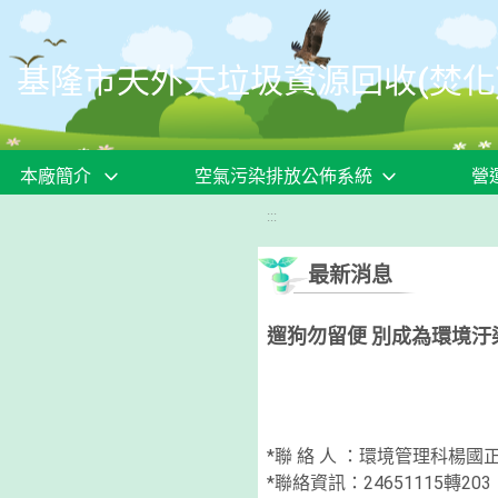
移至網頁之主要內容區位置
基隆市天外天垃圾資源回收(焚化
本廠簡介
空氣污染排放公佈系統
營
:::
最新消息
遛狗勿留便 別成為環境汙
*聯 絡 人 ：
環境管理科楊國
*聯絡資訊：
24651115轉203