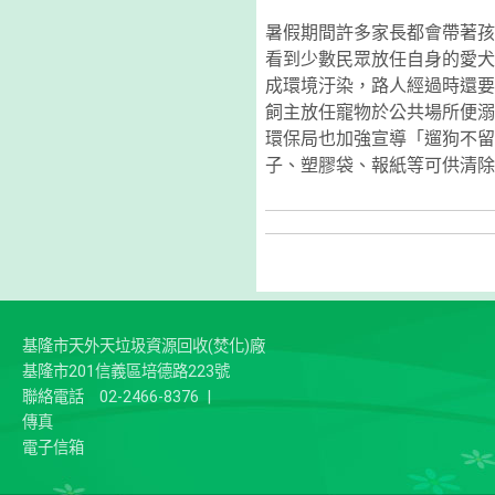
暑假期間許多家長都會帶著孩
看到少數民眾放任自身的愛犬
成環境汙染，路人經過時還
飼主放任寵物於公共場所便
環保局也加強宣導「遛狗不留
子、塑膠袋、報紙等可供清
基隆市天外天垃圾資源回收(焚化)廠
基隆市201信義區培德路223號
聯絡電話
02-2466-8376
|
傳真
電子信箱