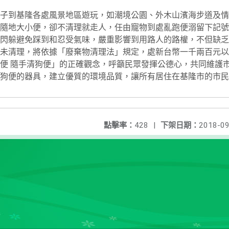
子到基隆各處風景地區遊玩，如潮境公園、外木山濱海步道及情
隨地大小便，卻不清理就走人，任由寵物到處亂跑便溺留下記號
要閃躲避免踩到和忍受氣味，嚴重影響到用路人的路權，不但缺
溺未清理，將依據「廢棄物清理法」規定，處新台幣一千兩百元
便 隨手清狗便」的正確觀念，呼籲民眾發揮公德心，共同維護
除狗便的器具，建立優質的環境品質，讓所有居住在基隆市的市
點擊率：
428
|
下架日期：
2018-09