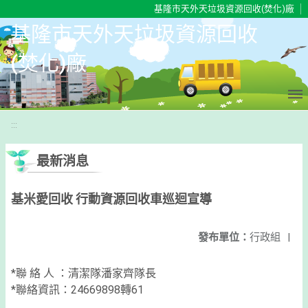
移至網頁之主要內容區位置
基隆市天外天垃圾資源回收(焚化)廠
基隆市天外天垃圾資源回收
(焚化)廠
:::
最新消息
基米愛回收 行動資源回收車巡迴宣導
發布單位：
行政組
|
*聯 絡 人 ：
清潔隊潘家齊隊長
*聯絡資訊：
24669898轉61