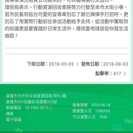
由專業清洗租賃公司提供的，可以喝得開心又放心。
環保局表示，行動資源回收車將努力行駛至本市大街小巷，
若市民看到這台可愛的宣導車別忘了跟它揮揮手打招呼，更
別忘了用實際行動前往參加活動給予支持，從活動中獲取到
的知識更是要實踐於日常生活中，環保愛地球就從你我生活
做起！
下架日期：
2018-09-03
|
發佈日期：
2018-08-03
點擊率：
417
|
基隆市天外天垃圾資源回收(焚化)廠
基隆市201信義區培德路223號
最後更新
2024-06-18
聯絡電話
02-2466-8376
|
總瀏覽人次
1386338
傳真
今日瀏覽人次
1656
電子信箱