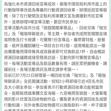
為強化本市資源回收宣導成效，基隆市環保局利用市面上的
行動咖啡車改造為專屬的行動資源回收車，辦理巡迴宣導服
務，除了在行駛間及定點利用車體文宣及廣播對市民宣導
外，並將辦理9場宣導活動，歡迎市民參加。
宣導活動內容共分成「遊戲闖關拿獎品」、回收兌換「咖兌
位」及「喝咖啡聊是非」等主題，參加者完成問答闖關並填
寫問卷及打卡按讚，可獲贈1份宣導品，攜帶寶特瓶、紙餐
盒、紙杯及鐵鋁罐任一項目合計共2個，或現場能提出一樣
自備重複用環保餐具或容器者即可兌換飲品1杯，自由暢談
資源回收議題或接受簡易訪談，互動完即可獲贈宣導品1
份，每場活動宣導品及飲品數量有限，請民眾把握機會、踴
躍前往。各場活動資訊及規定請參考圖一。
目前已於7月22日辦理第一場回收兌換「咖兌位」及「喝咖
啡聊是非」全民開講活動，短短2小時即吸引近4百名市民
及大小朋友參加，參加者表示行動資源回收車功能相當齊
全，能輕鬆透過車體文宣海報、九宮格問答遊戲、大螢幕電
視的影片欣賞及回收物創作品，獲取更多的資源回收及減塑
行動知識，另外收集回收物還可以換取飲料一杯，杯子還是