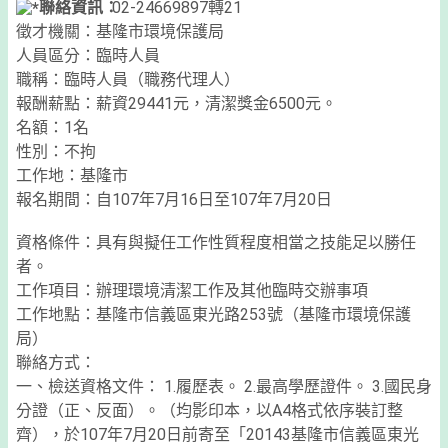
聯絡資訊：
02-24669897轉21
徵才機關：基隆市環境保護局
人員區分：臨時人員
職稱：臨時人員（職務代理人）
報酬薪點：薪資29441元，清潔獎金6500元。
名額：1名
性別：不拘
工作地：基隆市
報名期間：自107年7月16日至107年7月20日
資格條件：具有與擬任工作性質程度相當之技能足以勝任
者。
工作項目：辦理環境清潔工作及其他臨時交辦事項
工作地點：基隆市信義區東光路253號（基隆市環境保護
局）
聯絡方式：
一、檢送資格文件： 1.履歷表。 2.最高學歷證件。 3.國民身
分證（正、反面）。（均影印本，以A4格式依序裝訂整
齊），於107年7月20日前寄至「20143基隆市信義區東光