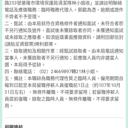
路253號基隆市環境保護局清潔隊林小姐收」並請註明聯絡
電話及應徵職務：臨時職務代理人。郵戳為憑，逾期或證件
不齊者不予受理。
二、甄試：由本局就符合資格條件者通知面試，未符合者恕
不另行通知及退件，面試後未獲錄取者亦同，未獲通知面試
或未錄取之應徵者，如須返還書面應徵資料，請附回郵信封
(請貼足資郵票)俾利郵寄。
三、錄取通知及相關作業：經甄試錄取者，由本局電話通知
當事人，未獲錄取者不另行通知；若應徵人員均非適當人
選，本局得予從缺。
四、聯絡電話：（02）24669897轉21林小姐。
五、備註：本職缺為職務代理性質之臨時人員，僱用期間自
報到日起至本局留職停薪人員復職前1日止（約107年10月
31日左右），無條件離職，不得要求留用；若留職停薪人
員提前復職，錄取之臨時人員，無條件離職，不得要求留
用。
相關連結