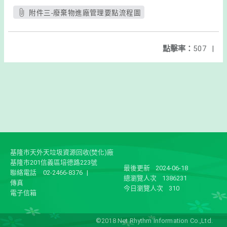
附件三-廢棄物進廠管理要點流程圖
點擊率：
507
|
基隆市天外天垃圾資源回收(焚化)廠
基隆市201信義區培德路223號
最後更新
2024-06-18
聯絡電話
02-2466-8376
|
總瀏覽人次
1386231
傳真
今日瀏覽人次
310
電子信箱
©2018 Net Rhythm Information Co.,Ltd.