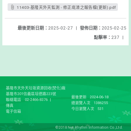
11403-基隆天外天監測 - 修正底渣之報告檔(更新).pdf
最後更新日期：
2025-02-27
|
發佈日期：
2025-02-25
點擊率：
237
|
基隆市天外天垃圾資源回收(焚化)廠
基隆市201信義區培德路223號
最後更新
2024-06-18
聯絡電話
02-2466-8376
|
總瀏覽人次
1386255
傳真
今日瀏覽人次
531
電子信箱
©2018 Net Rhythm Information Co.,Ltd.