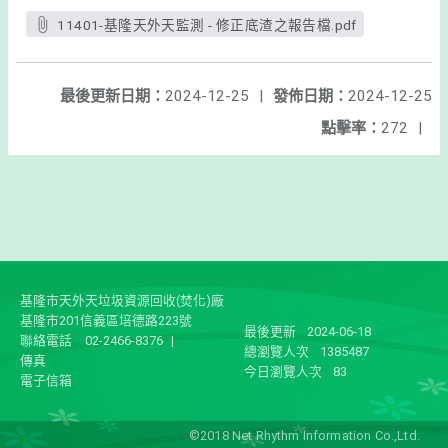
11401-基隆天外天監測 - 修正底渣之報告檔.pdf
最後更新日期：
2024-12-25
|
發佈日期：
2024-12-25
點擊率：
272
|
基隆市天外天垃圾資源回收(焚化)廠
基隆市201信義區培德路223號
最後更新
2024-06-18
聯絡電話
02-2466-8376
|
總瀏覽人次
1385487
傳真
今日瀏覽人次
83
電子信箱
©2018 Net Rhythm Information Co.,Ltd.