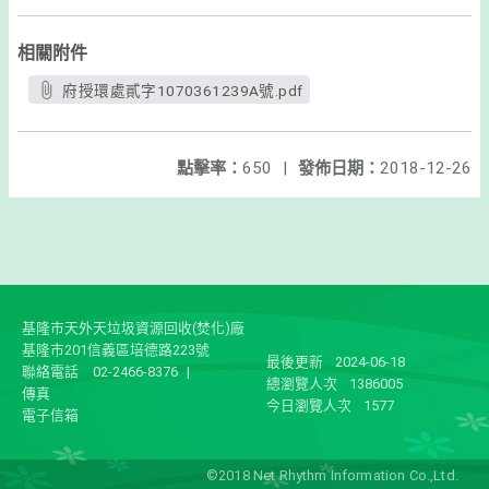
相關附件
府授環處貳字1070361239A號.pdf
點擊率：
650
|
發佈日期：
2018-12-26
基隆市天外天垃圾資源回收(焚化)廠
基隆市201信義區培德路223號
最後更新
2024-06-18
聯絡電話
02-2466-8376
|
總瀏覽人次
1386005
傳真
今日瀏覽人次
1577
電子信箱
©2018 Net Rhythm Information Co.,Ltd.