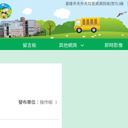
基隆市天外天垃圾資源回收(焚化)廠
留言板
其他網頁
即時影像
發布單位：
操作組
|