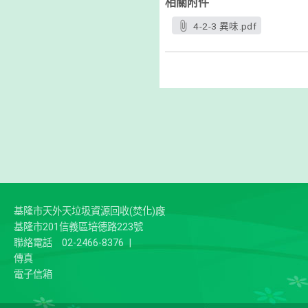
相關附件
4-2-3 異味.pdf
基隆市天外天垃圾資源回收(焚化)廠
基隆市201信義區培德路223號
聯絡電話
02-2466-8376
|
傳真
電子信箱