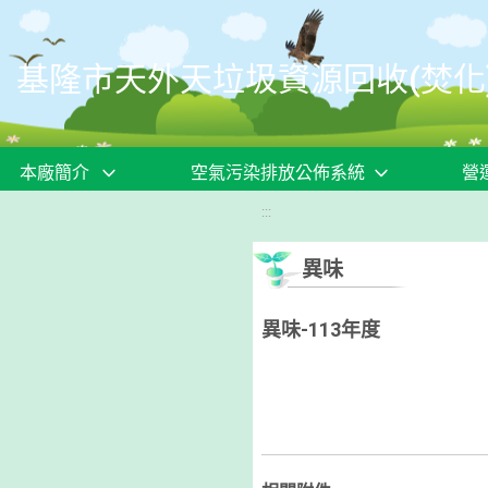
移至網頁之主要內容區位置
基隆市天外天垃圾資源回收(焚化
本廠簡介
空氣污染排放公佈系統
營
:::
異味
異味-113年度