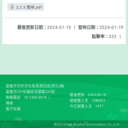
2.2.3 異味.pdf
最後更新日期：
2024-01-19
|
發佈日期：
2024-01-19
點擊率：
333
|
基隆市天外天垃圾資源回收(焚化)廠
基隆市201信義區培德路223號
最後更新
2024-06-18
聯絡電話
02-2466-8376
|
總瀏覽人次
1386321
傳真
今日瀏覽人次
1477
電子信箱
©2018 Net Rhythm Information Co.,Ltd.