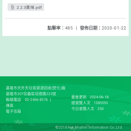
2.2.3異味.pdf
點擊率：
485
|
發佈日期：
2020-01-22
基隆市天外天垃圾資源回收(焚化)廠
基隆市201信義區培德路223號
最後更新
2024-06-18
聯絡電話
02-2466-8376
|
總瀏覽人次
1385553
傳真
今日瀏覽人次
250
電子信箱
©2018 Net Rhythm Information Co.,Ltd.