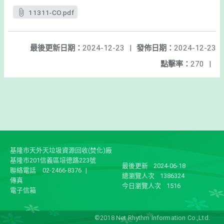
11311-CO.pdf
最後更新日期：
2024-12-23
|
發佈日期：
2024-12-23
點擊率：
270
|
基隆市天外天垃圾資源回收(焚化)廠
基隆市201信義區培德路223號
最後更新
2024-06-18
聯絡電話
02-2466-8376
|
總瀏覽人次
1386324
傳真
今日瀏覽人次
1516
電子信箱
©2018 Net Rhythm Information Co.,Ltd.