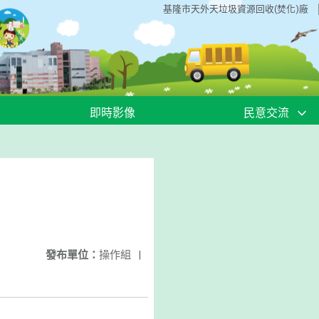
基隆市天外天垃圾資源回收(焚化)廠
即時影像
民意交流
發布單位：
操作組
|