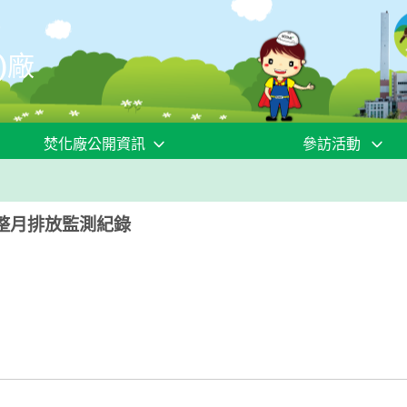
)廠
焚化廠公開資訊
參訪活動
均整月排放監測紀錄