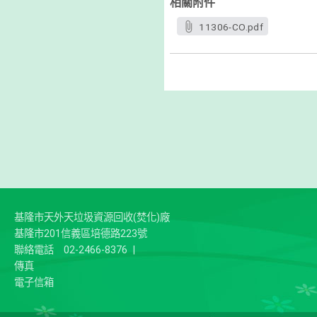
相關附件
11306-CO.pdf
基隆市天外天垃圾資源回收(焚化)廠
基隆市201信義區培德路223號
聯絡電話
02-2466-8376
|
傳真
電子信箱