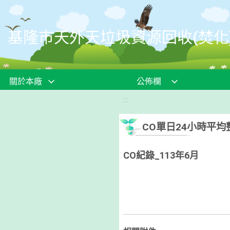
移至網頁之主要內容區位置
基隆市天外天垃圾資源回收(焚化
關於本廠
公佈欄
:::
CO單日24小時平
CO紀錄_113年6月