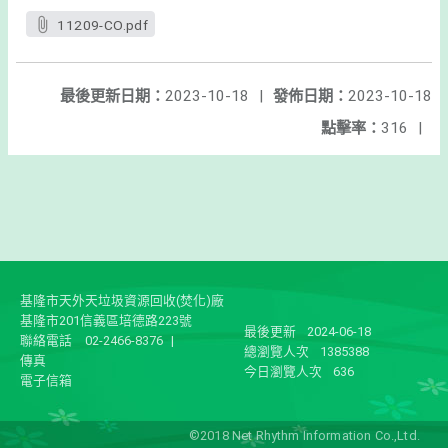
11209-CO.pdf
最後更新日期：
2023-10-18
|
發佈日期：
2023-10-18
點擊率：
316
|
基隆市天外天垃圾資源回收(焚化)廠
基隆市201信義區培德路223號
最後更新
2024-06-18
聯絡電話
02-2466-8376
|
總瀏覽人次
1385388
傳真
今日瀏覽人次
636
電子信箱
©2018 Net Rhythm Information Co.,Ltd.