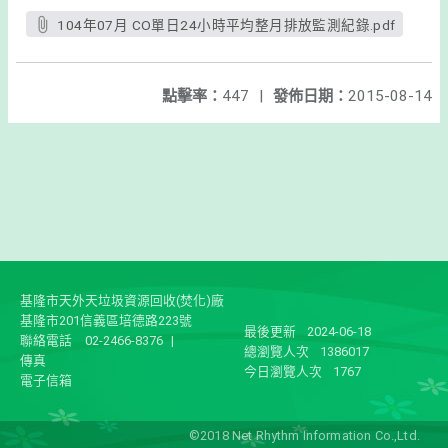
104年07月 CO單日24小時平均整月排放監測紀錄.pdf
點擊率：
447
|
發佈日期：
2015-08-14
基隆市天外天垃圾資源回收(焚化)廠
基隆市201信義區培德路223號
最後更新
2024-06-18
聯絡電話
02-2466-8376
|
總瀏覽人次
1386017
傳真
今日瀏覽人次
1767
電子信箱
©2018 Net Rhythm Information Co.,Ltd.