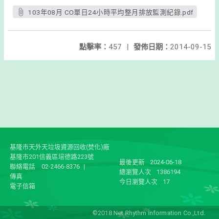
103年08月 CO單日24小時平均整月排放監測紀錄.pdf
點擊率：
457
|
發佈日期：
2014-09-15
基隆市天外天垃圾資源回收(焚化)廠
基隆市201信義區培德路223號
最後更新
2024-06-18
聯絡電話
02-2466-8376
|
總瀏覽人次
1386194
傳真
今日瀏覽人次
17
電子信箱
©2018 Net Rhythm Information Co.,Ltd.