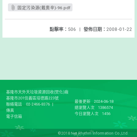
固定污染源(戴奧辛)-96.pdf
點擊率：
506
|
發佈日期：
2008-01-22
基隆市天外天垃圾資源回收(焚化)廠
基隆市201信義區培德路223號
最後更新
2024-06-18
聯絡電話
02-2466-8376
|
總瀏覽人次
1386574
傳真
今日瀏覽人次
1456
電子信箱
©2018 Net Rhythm Information Co.,Ltd.