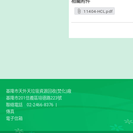
相關附件
11404-HCL.pdf
基隆市天外天垃圾資源回收(焚化)廠
基隆市201信義區培德路223號
聯絡電話
02-2466-8376
|
傳真
電子信箱