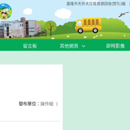
基隆市天外天垃圾資源回收(焚化)廠
留言板
其他網頁
即時影像
發布單位：
操作組
|