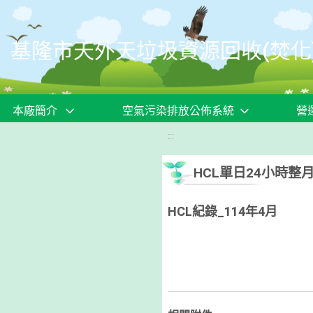
移至網頁之主要內容區位置
基隆市天外天垃圾資源回收(焚化
本廠簡介
空氣污染排放公佈系統
營
:::
HCL單日24小時整
HCL紀錄_114年4月