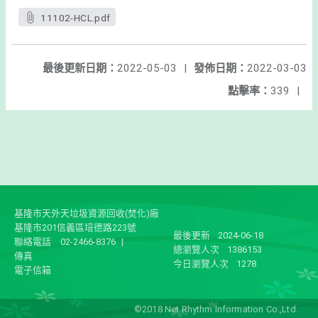
11102-HCL.pdf
最後更新日期：
2022-05-03
|
發佈日期：
2022-03-03
點擊率：
339
|
基隆市天外天垃圾資源回收(焚化)廠
基隆市201信義區培德路223號
最後更新
2024-06-18
聯絡電話
02-2466-8376
|
總瀏覽人次
1386153
傳真
今日瀏覽人次
1278
電子信箱
©2018 Net Rhythm Information Co.,Ltd.