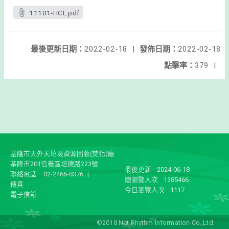
11101-HCL.pdf
最後更新日期：
2022-02-18
|
發佈日期：
2022-02-18
點擊率：
379
|
基隆市天外天垃圾資源回收(焚化)廠
基隆市201信義區培德路223號
最後更新
2024-06-18
聯絡電話
02-2466-8376
|
總瀏覽人次
1385466
傳真
今日瀏覽人次
1117
電子信箱
©2018 Net Rhythm Information Co.,Ltd.