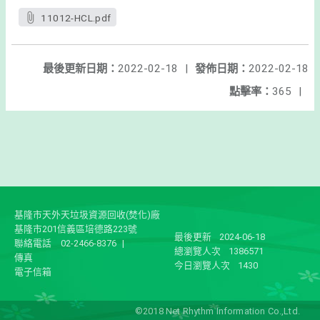
11012-HCL.pdf
最後更新日期：
2022-02-18
|
發佈日期：
2022-02-18
點擊率：
365
|
基隆市天外天垃圾資源回收(焚化)廠
基隆市201信義區培德路223號
最後更新
2024-06-18
聯絡電話
02-2466-8376
|
總瀏覽人次
1386571
傳真
今日瀏覽人次
1430
電子信箱
©2018 Net Rhythm Information Co.,Ltd.