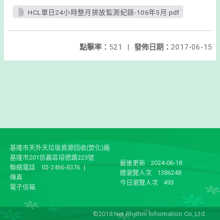
HCL單日24小時整月排放監測紀錄-106年5月.pdf
點擊率：
521
|
發佈日期：
2017-06-15
基隆市天外天垃圾資源回收(焚化)廠
基隆市201信義區培德路223號
最後更新
2024-06-18
聯絡電話
02-2466-8376
|
總瀏覽人次
1386248
傳真
今日瀏覽人次
493
電子信箱
©2018 Net Rhythm Information Co.,Ltd.