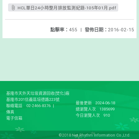
HCL單日24小時整月排放監測紀錄-105年01月.pdf
點擊率：
455
|
發佈日期：
2016-02-15
基隆市天外天垃圾資源回收(焚化)廠
基隆市201信義區培德路223號
最後更新
2024-06-18
聯絡電話
02-2466-8376
|
總瀏覽人次
1385699
傳真
今日瀏覽人次
910
電子信箱
©2018 Net Rhythm Information Co.,Ltd.