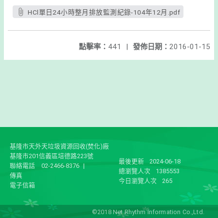
HCl單日24小時整月排放監測紀錄-104年12月.pdf
點擊率：
441
|
發佈日期：
2016-01-15
基隆市天外天垃圾資源回收(焚化)廠
基隆市201信義區培德路223號
最後更新
2024-06-18
聯絡電話
02-2466-8376
|
總瀏覽人次
1385553
傳真
今日瀏覽人次
265
電子信箱
©2018 Net Rhythm Information Co.,Ltd.