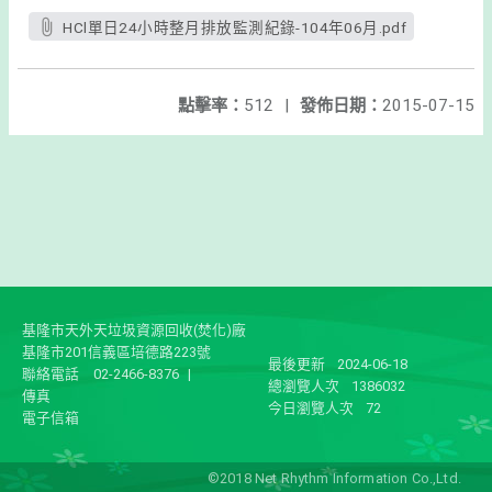
HCl單日24小時整月排放監測紀錄-104年06月.pdf
點擊率：
512
|
發佈日期：
2015-07-15
基隆市天外天垃圾資源回收(焚化)廠
基隆市201信義區培德路223號
最後更新
2024-06-18
聯絡電話
02-2466-8376
|
總瀏覽人次
1386032
傳真
今日瀏覽人次
72
電子信箱
©2018 Net Rhythm Information Co.,Ltd.