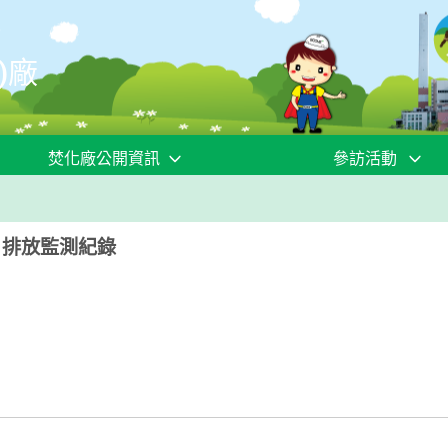
)廠
焚化廠公開資訊
參訪活動
月排放監測紀錄