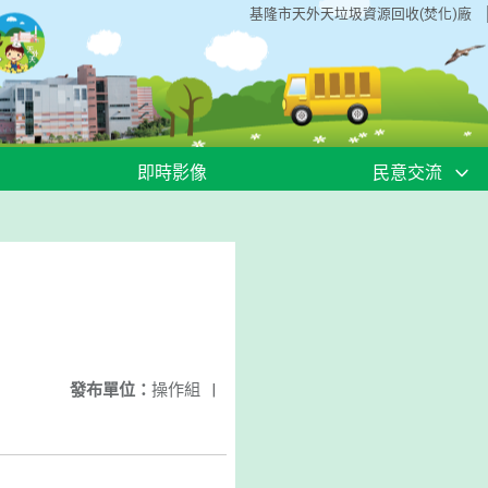
基隆市天外天垃圾資源回收(焚化)廠
即時影像
民意交流
發布單位：
操作組
|