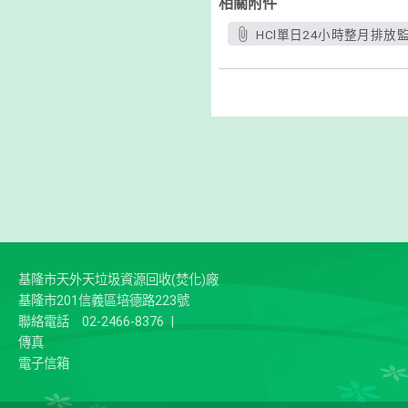
相關附件
HCl單日24小時整月排放監測
基隆市天外天垃圾資源回收(焚化)廠
基隆市201信義區培德路223號
聯絡電話
02-2466-8376
|
傳真
電子信箱