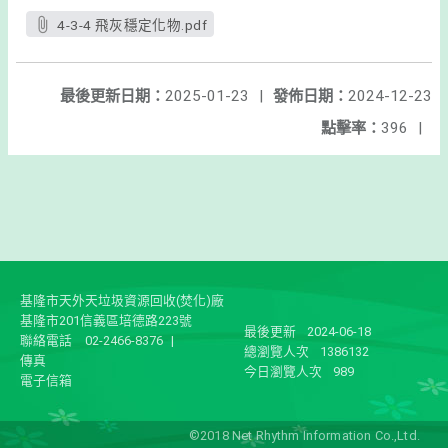
4-3-4 飛灰穩定化物.pdf
最後更新日期：
2025-01-23
|
發佈日期：
2024-12-23
點擊率：
396
|
基隆市天外天垃圾資源回收(焚化)廠
基隆市201信義區培德路223號
最後更新
2024-06-18
聯絡電話
02-2466-8376
|
總瀏覽人次
1386132
傳真
今日瀏覽人次
989
電子信箱
©2018 Net Rhythm Information Co.,Ltd.