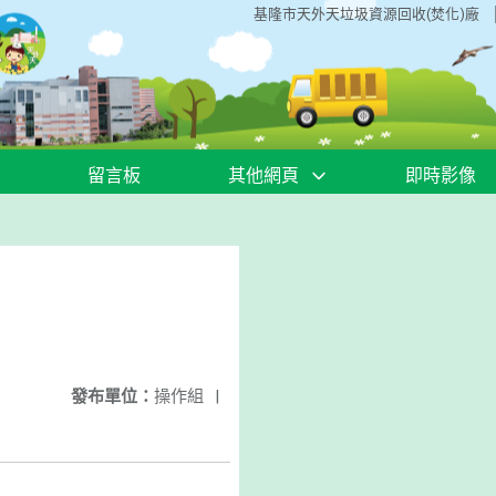
基隆市天外天垃圾資源回收(焚化)廠
留言板
其他網頁
即時影像
發布單位：
操作組
|