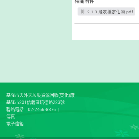
相關附件
2.1.3 飛灰穩定化物.pdf
基隆市天外天垃圾資源回收(焚化)廠
基隆市201信義區培德路223號
聯絡電話
02-2466-8376
|
傳真
電子信箱