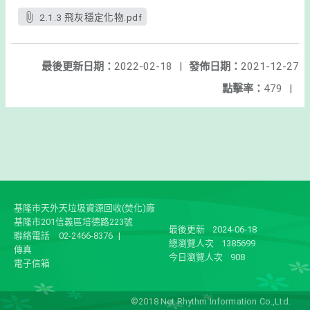
2.1.3 飛灰穩定化物.pdf
最後更新日期：
2022-02-18
|
發佈日期：
2021-12-27
點擊率：
479
|
基隆市天外天垃圾資源回收(焚化)廠
基隆市201信義區培德路223號
最後更新
2024-06-18
聯絡電話
02-2466-8376
|
總瀏覽人次
1385699
傳真
今日瀏覽人次
908
電子信箱
©2018 Net Rhythm Information Co.,Ltd.