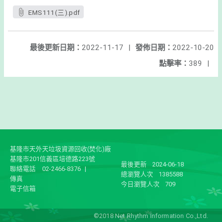
EMS111(三).pdf
最後更新日期：
2022-11-17
|
發佈日期：
2022-10-20
點擊率：
389
|
基隆市天外天垃圾資源回收(焚化)廠
基隆市201信義區培德路223號
最後更新
2024-06-18
聯絡電話
02-2466-8376
|
總瀏覽人次
1385588
傳真
今日瀏覽人次
709
電子信箱
©2018 Net Rhythm Information Co.,Ltd.