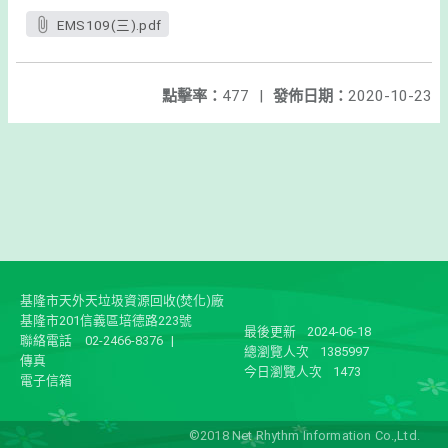
EMS109(三).pdf
點擊率：
477
|
發佈日期：
2020-10-23
基隆市天外天垃圾資源回收(焚化)廠
基隆市201信義區培德路223號
最後更新
2024-06-18
聯絡電話
02-2466-8376
|
總瀏覽人次
1385997
傳真
今日瀏覽人次
1473
電子信箱
©2018 Net Rhythm Information Co.,Ltd.