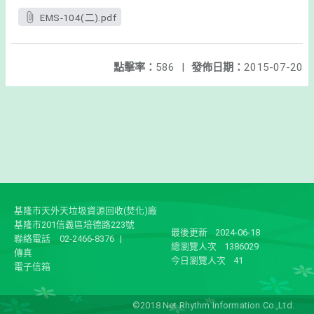
EMS-104(二).pdf
點擊率：
586
|
發佈日期：
2015-07-20
基隆市天外天垃圾資源回收(焚化)廠
基隆市201信義區培德路223號
最後更新
2024-06-18
聯絡電話
02-2466-8376
|
總瀏覽人次
1386029
傳真
今日瀏覽人次
41
電子信箱
©2018 Net Rhythm Information Co.,Ltd.