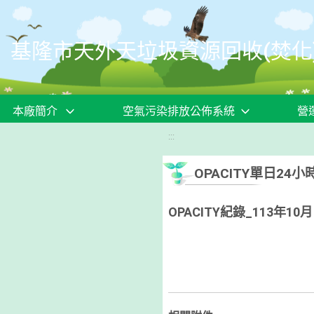
移至網頁之主要內容區位置
基隆市天外天垃圾資源回收(焚化
本廠簡介
空氣污染排放公佈系統
營
:::
OPACITY單日2
OPACITY紀錄_113年10月