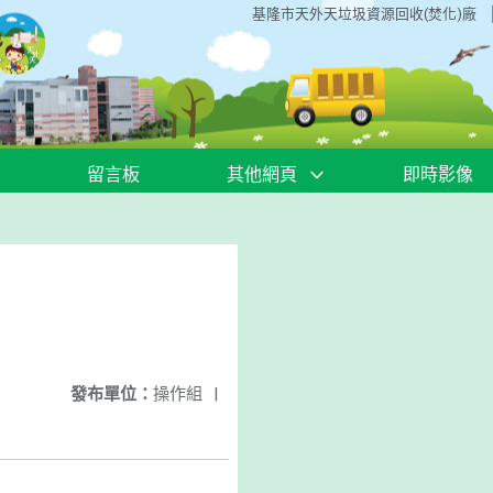
基隆市天外天垃圾資源回收(焚化)廠
留言板
其他網頁
即時影像
發布單位：
操作組
|