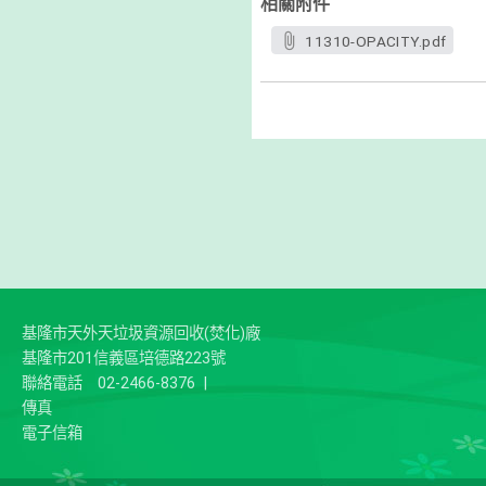
相關附件
11310-OPACITY.pdf
基隆市天外天垃圾資源回收(焚化)廠
基隆市201信義區培德路223號
聯絡電話
02-2466-8376
|
傳真
電子信箱