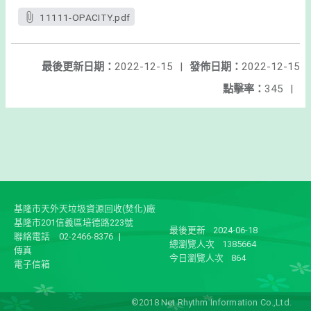
11111-OPACITY.pdf
最後更新日期：
2022-12-15
|
發佈日期：
2022-12-15
點擊率：
345
|
基隆市天外天垃圾資源回收(焚化)廠
基隆市201信義區培德路223號
最後更新
2024-06-18
聯絡電話
02-2466-8376
|
總瀏覽人次
1385664
傳真
今日瀏覽人次
864
電子信箱
©2018 Net Rhythm Information Co.,Ltd.