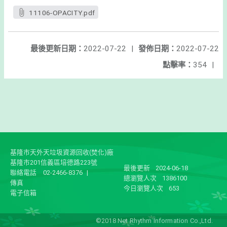
11106-OPACITY.pdf
最後更新日期：
2022-07-22
|
發佈日期：
2022-07-22
點擊率：
354
|
基隆市天外天垃圾資源回收(焚化)廠
基隆市201信義區培德路223號
最後更新
2024-06-18
聯絡電話
02-2466-8376
|
總瀏覽人次
1386100
傳真
今日瀏覽人次
653
電子信箱
©2018 Net Rhythm Information Co.,Ltd.